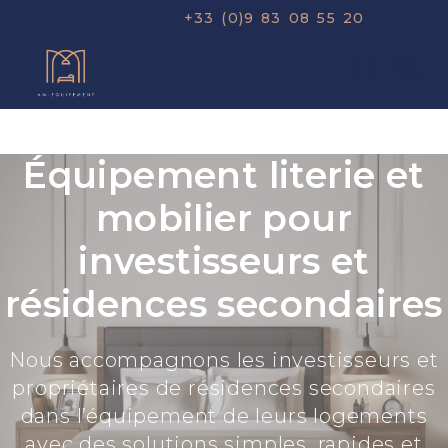
+33 (0)9 83 08 55 20
Équipement literie et
mobilier pour
investisseurs et
résidences secondaires
Nous accompagnons les investisseurs et
propriétaires de résidences secondaires
dans l’équipement de leurs logements
avec des solutions simples, rapides et