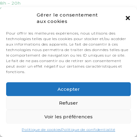
8h – 20h
8h – 20h
8h – 20h
Gérer le consentement
8h – 20h
aux cookies
8h – 20h
Fermé
Pour offrir les meilleures expériences, nous utilisons des
Fermé
technologies telles que les cookies pour stocker et/ou accéder
aux informations des appareils. Le fait de consentir à ces
technologies nous permettra de traiter des données telles que
Investisseurs & Résidences secondaires
Hôtellerie & Pros
le comportement de navigation ou les ID uniques sur ce site.
Le fait de ne pas consentir ou de retirer son consentement
Devis rapide
Produits
peut avoir un effet négatif sur certaines caractéristiques et
fonctions.
Accepter
Refuser
Voir les préférences
Politique de cookies
Politique de confidentialité